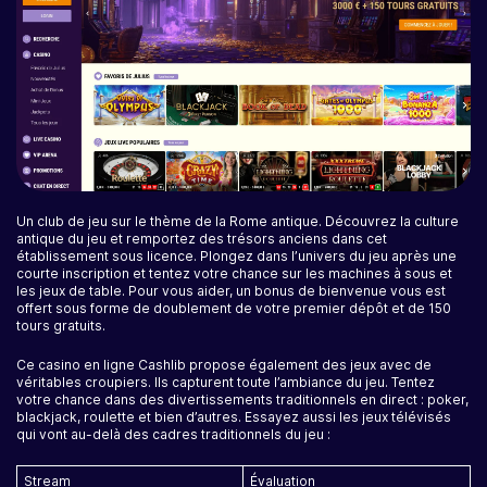
Un club de jeu sur le thème de la Rome antique. Découvrez la culture
antique du jeu et remportez des trésors anciens dans cet
établissement sous licence. Plongez dans l’univers du jeu après une
courte inscription et tentez votre chance sur les machines à sous et
les jeux de table. Pour vous aider, un bonus de bienvenue vous est
offert sous forme de doublement de votre premier dépôt et de 150
tours gratuits.
Ce
casino en ligne Cashlib
propose également des jeux avec de
véritables croupiers. Ils capturent toute l’ambiance du jeu. Tentez
votre chance dans des divertissements traditionnels en direct : poker,
blackjack, roulette et bien d’autres. Essayez aussi les jeux télévisés
qui vont au-delà des cadres traditionnels du jeu :
Stream
Évaluation