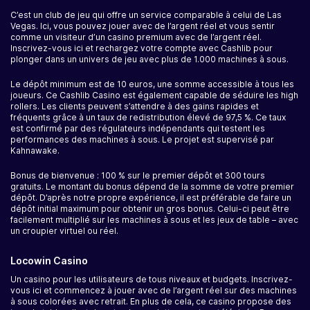
C’est un club de jeu qui offre un service comparable à celui de Las
Vegas. Ici, vous pouvez jouer avec de l’argent réel et vous sentir
comme un visiteur d’un casino premium avec de l’argent réel.
Inscrivez-vous ici et rechargez votre compte avec Cashlib pour
plonger dans un univers de jeu avec plus de 1.000 machines à sous.
Le dépôt minimum est de 10 euros, une somme accessible à tous les
joueurs. Ce
Cashlib Casino
est également capable de séduire les high
rollers. Les clients peuvent s’attendre à des gains rapides et
fréquents grâce à un taux de redistribution élevé de 97,5 %. Ce taux
est confirmé par des régulateurs indépendants qui testent les
performances des machines à sous. Le projet est supervisé par
Kahnawake.
Bonus de bienvenue : 100 % sur le premier dépôt et 300 tours
gratuits. Le montant du bonus dépend de la somme de votre premier
dépôt. D’après notre propre expérience, il est préférable de faire un
dépôt initial maximum pour obtenir un gros bonus. Celui-ci peut être
facilement multiplié sur les machines à sous et les jeux de table – avec
un croupier virtuel ou réel.
Locowin Casino
Un casino pour les utilisateurs de tous niveaux et budgets. Inscrivez-
vous ici et commencez à jouer avec de l’argent réel sur des machines
à sous colorées avec retrait. En plus de cela, ce casino propose des