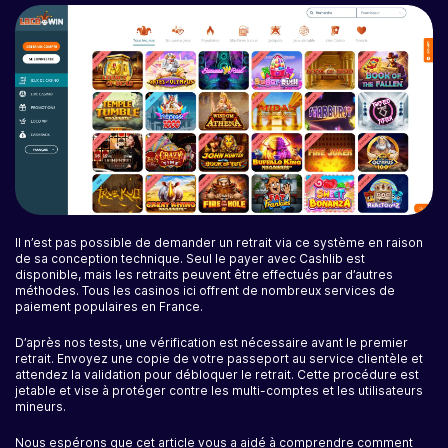
Il n’est pas possible de demander un retrait via ce système en raison
de sa conception technique. Seul le
payer avec Cashlib
est
disponible, mais les retraits peuvent être effectués par d’autres
méthodes. Tous les casinos ici offrent de nombreux services de
paiement populaires en France.
D’après nos tests, une vérification est nécessaire avant le premier
retrait. Envoyez une copie de votre passeport au service clientèle et
attendez la validation pour débloquer le retrait. Cette procédure est
jetable et vise à protéger contre les multi-comptes et les utilisateurs
mineurs.
Nous espérons que cet article vous a aidé à comprendre
comment