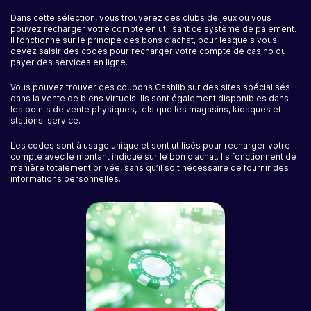
Dans cette sélection, vous trouverez des clubs de jeux où vous
pouvez recharger votre compte en utilisant ce système de paiement.
Il fonctionne sur le principe des bons d’achat, pour lesquels vous
devez saisir des codes pour recharger votre compte de casino ou
payer des services en ligne.
Vous pouvez trouver des coupons Cashlib sur des sites spécialisés
dans la vente de biens virtuels. Ils sont également disponibles dans
les points de vente physiques, tels que les magasins, kiosques et
stations-service.
Les codes sont à usage unique et sont utilisés pour recharger votre
compte avec le montant indiqué sur le bon d’achat. Ils fonctionnent de
manière totalement privée, sans qu’il soit nécessaire de fournir des
informations personnelles.