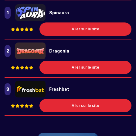
1
Spinaura
Aller sur le site
2
Dragonia
Aller sur le site
3
Freshbet
Aller sur le site