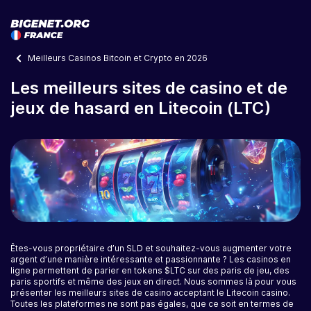
Meilleurs Casinos Bitcoin et Crypto en 2026
Les meilleurs sites de casino et de
jeux de hasard en Litecoin (LTC)
Êtes-vous propriétaire d’un SLD et souhaitez-vous augmenter votre
argent d’une manière intéressante et passionnante ? Les casinos en
ligne permettent de parier en tokens $LTC sur des paris de jeu, des
paris sportifs et même des jeux en direct. Nous sommes là pour vous
présenter les meilleurs sites de casino acceptant le
Litecoin
casino
.
Toutes les plateformes ne sont pas égales, que ce soit en termes de