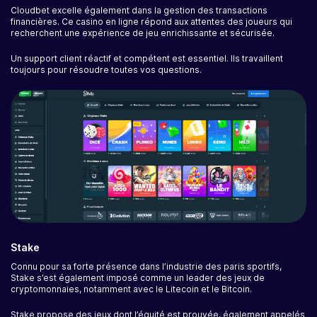
Cloudbet excelle également dans la gestion des transactions
financières. Ce casino en ligne répond aux attentes des joueurs qui
recherchent une expérience de jeu enrichissante et sécurisée.
Un support client réactif et compétent est essentiel. Ils travaillent
toujours pour résoudre toutes vos questions.
Stake
Connu pour sa forte présence dans l’industrie des paris sportifs,
Stake s’est également imposé comme un leader des jeux de
cryptomonnaies, notamment avec le Litecoin et le Bitcoin.
Stake propose des jeux dont l’équité est prouvée, également appelés