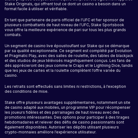
Stake Originals, qui offrent tout ce dont un casino a besoin dans un
format facile à utiliser et vérifiable.
En tant que partenaire de paris officiel de l’UFC et fier sponsor de
plusieurs combattants de haut niveau de l’UFC, Stake Sportsbook
vous offre la meilleure expérience de pari sur tous les plus grands
combats.
Un segment de casino live époustouflant sur Stake qui se démarque
par sa qualité exceptionnelle. Ce segment est complété par Evolution
et Pragmatic Play, avec des salles de roulette, des tables de blackjack
et des studios de jeux télévisés magnifiquement conçus. Les fans de
dés apprécieront des jeux comme le Craps et le Lightning Dice, tandis
que les jeux de cartes et la roulette complètent l’offre variée du
casino.
Les retraits sont effectués sans limites ni restrictions, à l’exception
des conditions de mise.
Stake offre plusieurs avantages supplémentaires, notamment un site
de casino adapté aux mobiles, un programme VIP pour récompenser
les joueurs fidèles et des parrainages de haut niveau avec des
promotions intéressantes. Des options pour participer à des tirages
hebdomadaires et relever des défis de casino passionnants sont
également disponibles. Autoriser les dépôts utilisant plusieurs
crypto-monnaies améliore l’expérience utilisateur.