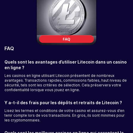
FAQ
Quels sont les avantages d’utiliser Litecoin dans un casino
en ligne ?
Les casinos en ligne utilisant Litecoin présentent de nombreux
avantages. Transactions rapides, commissions faibles, haut niveau de
sécurité, tels sont les critères de sélection. Cela préservera votre
confidentialité lorsque vous jouez en ligne.
Y a-t-il des frais pour les dépôts et retraits de Litecoin ?
Lisez les termes et conditions de votre casino et assurez-vous d’en
tenir compte lors de vos transactions. En gros, ils sont minimes pour
les cryptomonnaies.
Quels sont les meilleurs casinos en ligne qui acceptent le