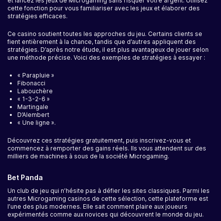
et lancez les jeux de Microgaming sans risquer votre argent. Utilisez
cette fonction pour vous familiariser avec les jeux et élaborer des
stratégies efficaces.
Ce casino soutient toutes les approches du jeu. Certains clients se
fient entièrement à la chance, tandis que d’autres appliquent des
stratégies. D’après notre étude, il est plus avantageux de jouer selon
une méthode précise. Voici des exemples de stratégies à essayer :
« Parapluie »
Fibonacci
Labouchère
« 1-3-2-6 »
Martingale
D’Alembert
« Une ligne ».
Découvrez ces stratégies gratuitement, puis inscrivez-vous et
commencez à remporter des gains réels. Ils vous attendent sur des
milliers de machines à sous de la société Microgaming.
Bet Panda
Un club de jeu qui n’hésite pas à défier les sites classiques. Parmi les
autres
Microgaming casinos
de cette sélection, cette plateforme est
l’une des plus modernes. Elle sait comment plaire aux joueurs
expérimentés comme aux novices qui découvrent le monde du jeu.