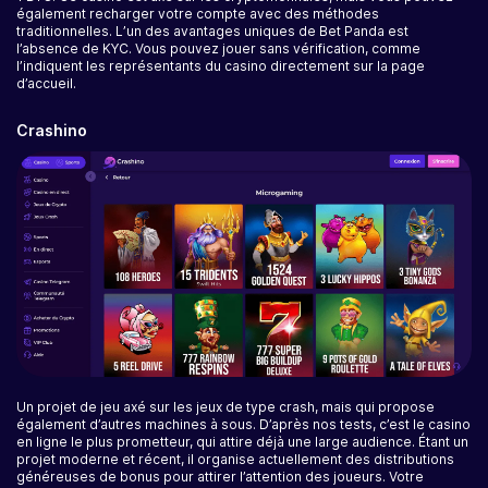
également recharger votre compte avec des méthodes
traditionnelles. L’un des avantages uniques de Bet Panda est
l’absence de KYC. Vous pouvez jouer sans vérification, comme
l’indiquent les représentants du casino directement sur la page
d’accueil.
Crashino
Un projet de jeu axé sur les jeux de type crash, mais qui propose
également d’autres machines à sous. D’après nos tests, c’est le casino
en ligne le plus prometteur, qui attire déjà une large audience. Étant un
projet moderne et récent, il organise actuellement des distributions
généreuses de bonus pour attirer l’attention des joueurs. Votre