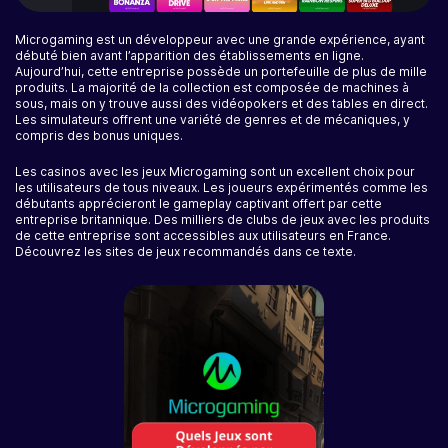
Microgaming est un développeur avec une grande expérience, ayant
débuté bien avant l’apparition des établissements en ligne.
Aujourd’hui, cette entreprise possède un portefeuille de plus de mille
produits. La majorité de la collection est composée de machines à
sous, mais on y trouve aussi des vidéopokers et des tables en direct.
Les simulateurs offrent une variété de genres et de mécaniques, y
compris des bonus uniques.
Les casinos avec les jeux Microgaming sont un excellent choix pour
les utilisateurs de tous niveaux. Les joueurs expérimentés comme les
débutants apprécieront le gameplay captivant offert par cette
entreprise britannique. Des milliers de clubs de jeux avec les produits
de cette entreprise sont accessibles aux utilisateurs en France.
Découvrez les sites de jeux recommandés dans ce texte.