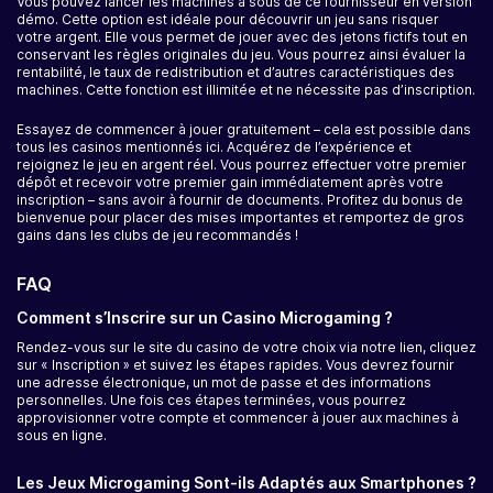
Vous pouvez lancer les machines à sous de ce fournisseur en version
démo. Cette option est idéale pour découvrir un jeu sans risquer
votre argent. Elle vous permet de jouer avec des jetons fictifs tout en
conservant les règles originales du jeu. Vous pourrez ainsi évaluer la
rentabilité, le taux de redistribution et d’autres caractéristiques des
machines. Cette fonction est illimitée et ne nécessite pas d’inscription.
Essayez de commencer à jouer gratuitement – cela est possible dans
tous les casinos mentionnés ici. Acquérez de l’expérience et
rejoignez le jeu en argent réel. Vous pourrez effectuer votre premier
dépôt et recevoir votre premier gain immédiatement après votre
inscription – sans avoir à fournir de documents. Profitez du bonus de
bienvenue pour placer des mises importantes et remportez de gros
gains dans les clubs de jeu recommandés !
FAQ
Comment s’Inscrire sur un Casino Microgaming ?
Rendez-vous sur le site du casino de votre choix via notre lien, cliquez
sur « Inscription » et suivez les étapes rapides. Vous devrez fournir
une adresse électronique, un mot de passe et des informations
personnelles. Une fois ces étapes terminées, vous pourrez
approvisionner votre compte et commencer à jouer aux machines à
sous en ligne.
Les Jeux Microgaming Sont-ils Adaptés aux Smartphones ?