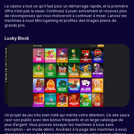
Le casino a tout ce qu’il faut pour un démarrage rapide, et la première
offre n’est pas la seule. Continuez à jouer activement et recevez plus
de récompenses qui vous motiveront à continuer à miser. Lancez les
machines à sous Microgaming et profitez des tirages pleins de
grands prix.
Lucky Block
Un projet de jeu très bien noté qui mérite votre attention. Ce site saura
ravir son public avec des bonus fréquents et un large catalogue de
jeux d’argent. Vous pouvez essayer les machines à sous sans
inscription – en mode démo. Accédez à la page des machines à sous