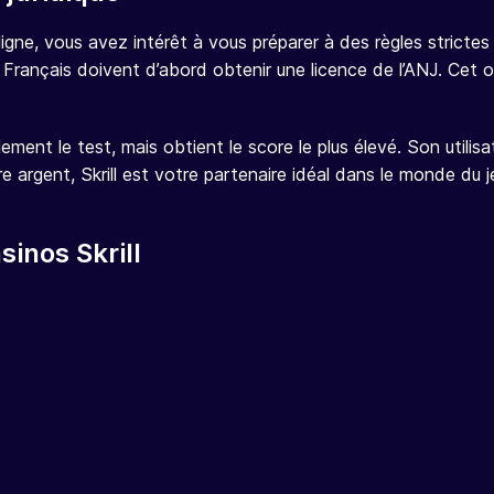
ne, vous avez intérêt à vous préparer à des règles strictes ! L
 Français doivent d’abord obtenir une licence de l’ANJ. Cet 
ment le test, mais obtient le score le plus élevé. Son utilisa
e argent, Skrill est votre partenaire idéal dans le monde du j
sinos Skrill