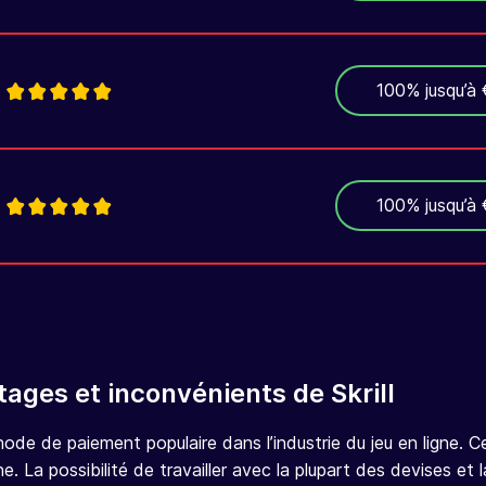
100% jusqu’à
100% jusqu’à
ages et inconvénients de Skrill
ode de paiement populaire dans l’industrie du jeu en ligne. Ce
e. La possibilité de travailler avec la plupart des devises et 