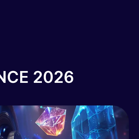
ANCE 2026