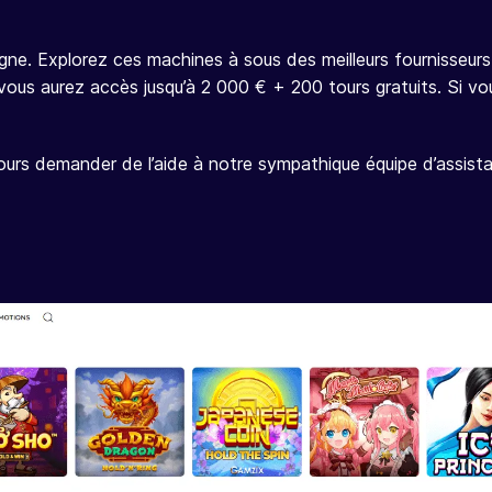
igne. Explorez ces machines à sous des meilleurs fournisseu
ous aurez accès jusqu’à 2 000 € + 200 tours gratuits. Si vou
ours demander de l’aide à notre sympathique équipe d’assista