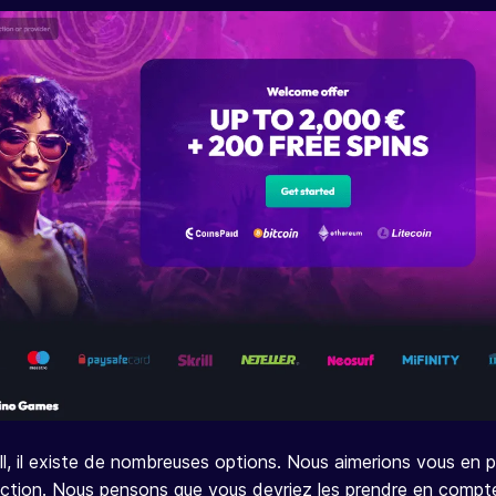
ll, il existe de nombreuses options. Nous aimerions vous en 
ection. Nous pensons que vous devriez les prendre en compte