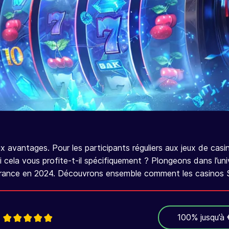
ux avantages. Pour les participants réguliers aux jeux de ca
i cela vous profite-t-il spécifiquement ? Plongeons dans l’un
ance en 2024. Découvrons ensemble comment les casinos Skr
100% jusqu’à