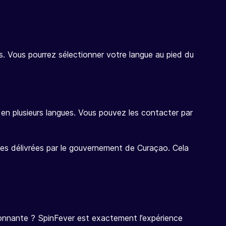
s. Vous pourrez sélectionner votre langue au pied du
 en plusieurs langues. Vous pouvez les contacter par
ces délivrées par le gouvernement de Curaçao. Cela
onnante ? SpinFever est exactement l’expérience