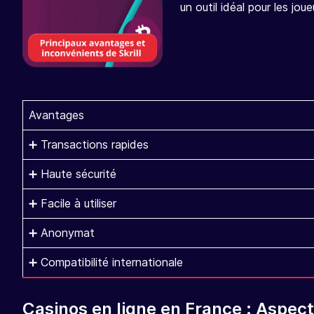
un outil idéal pour les joue
Avantages
➕ Transactions rapides
➕ Haute sécurité
➕ Facile à utiliser
➕ Anonymat
➕ Compatibilité internationale
Casinos en ligne en France : Aspect