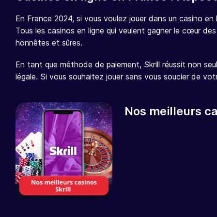
En France 2024, si vous voulez jouer dans un casino en lig
Tous les casinos en ligne qui veulent gagner le cœur des
honnêtes et sûres.
En tant que méthode de paiement, Skrill réussit non seule
légale. Si vous souhaitez jouer sans vous soucier de votr
Nos meilleurs ca